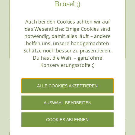
Brösel ;)
der
Produktseite
gewählt
Auch bei den Cookies achten wir auf
werden
das Wesentliche: Einige Cookies sind
notwendig, damit alles läuft – andere
helfen uns, unsere handgemachten
Schätze noch besser zu präsentieren.
Du hast die Wahl – ganz ohne
Konservierungsstoffe ;)
Lippenbalsam Lavendel
€
7,50
Enthält 20% MwSt.
ALLE COOKIES AKZEPTIEREN
zzgl.
Versand
(
€
1 250,00
/ 1 kg)
AUSWAHL BEARBEITEN
In den Warenkorb
Details
COOKIES ABLEHNEN