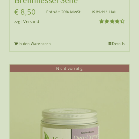
Brennnessel Seife
€
8,50
Enthält 20% MwSt.
(
€
94,44
/ 1 kg)
zzgl.
Versand
Bewertet
mit
4.50
von 5
In den Warenkorb
Details
Nicht vorrätig