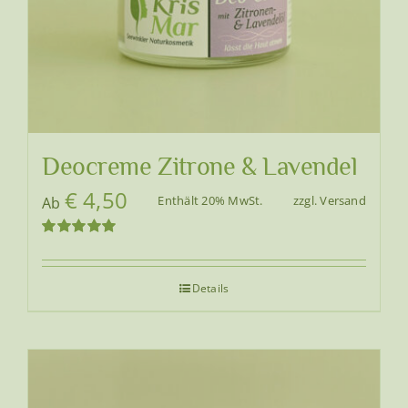
Deocreme Zitrone & Lavendel
€
4,50
Enthält 20% MwSt.
zzgl.
Versand
Ab
Bewertet
mit
5.00
von
5
Details