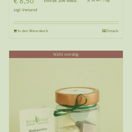
€
8,50
Enthält 20% MwSt.
(
€
94,44
/ 1 kg)
zzgl.
Versand
In den Warenkorb
Details
Nicht vorrätig