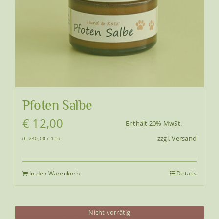
Produktseite
gewählt
werden
Pfoten Salbe
€
12,00
Enthält 20% MwSt.
zzgl.
Versand
(
€
240,00
/ 1 L)
In den Warenkorb
Details
Nicht vorrätig