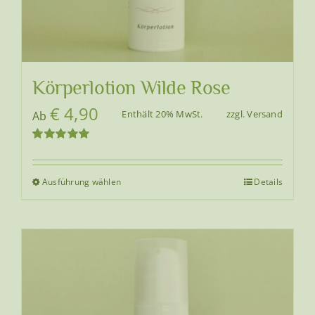
Körperlotion Wilde Rose
€
4,90
Enthält 20% MwSt.
zzgl.
Versand
Ab
Bewertet
mit
5.00
von
5
Ausführung wählen
Details
Dieses
Produkt
weist
mehrere
Varianten
auf.
Die