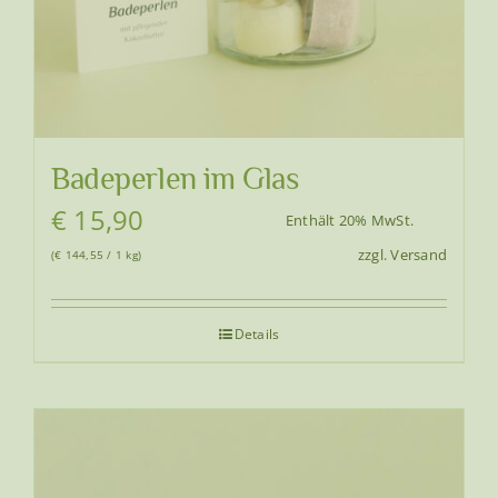
werden
Badeperlen im Glas
€
15,90
Enthält 20% MwSt.
zzgl.
Versand
(
€
144,55
/ 1 kg)
Details