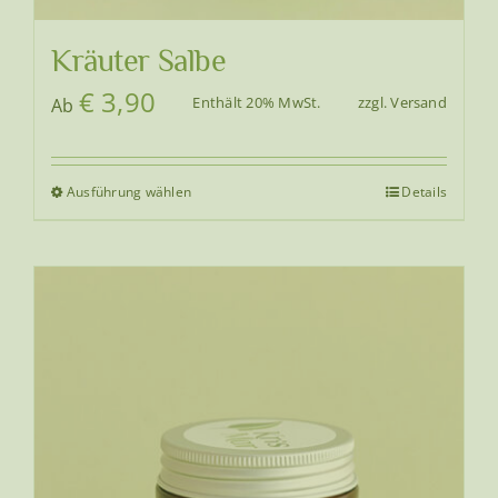
Kräuter Salbe
€
3,90
Enthält 20% MwSt.
zzgl.
Versand
Ab
Ausführung wählen
Details
Dieses
Produkt
weist
mehrere
Varianten
auf.
Die
Optionen
können
auf
der