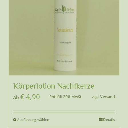
Optionen
können
auf
der
Produktseite
gewählt
werden
Körperlotion Nachtkerze
€
4,90
Enthält 20% MwSt.
zzgl.
Versand
Ab
Ausführung wählen
Details
Dieses