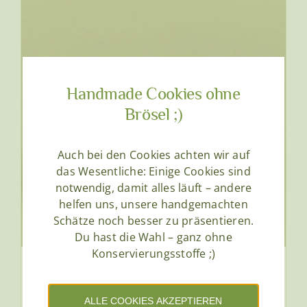
Handmade Cookies ohne
Brösel ;)
Auch bei den Cookies achten wir auf
das Wesentliche: Einige Cookies sind
notwendig, damit alles läuft – andere
helfen uns, unsere handgemachten
Schätze noch besser zu präsentieren.
Du hast die Wahl – ganz ohne
Konservierungsstoffe ;)
Körperbutter Orange
€
3,90
Enthält 20% MwSt.
zzgl.
Versand
Ab
ALLE COOKIES AKZEPTIEREN