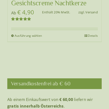
Gesichtscreme Nachtkerze
€
4,90
Enthält 20% MwSt.
zzgl.
Versand
Ab
Bewertet
mit
5.00
von
5
Ausführung wählen
Details
Dieses
Produkt
weist
mehrere
Varianten
auf.
Die
Optionen
Versandkostenfrei ab € 60
können
auf
Ab einem Einkaufswert von
€ 60,00
liefern wir
der
gratis innerhalb Österreichs
.
Produktseite