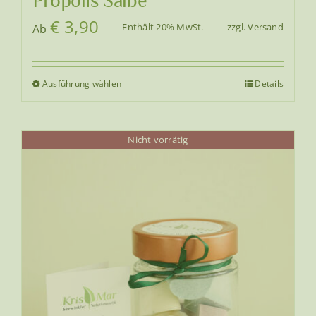
Propolis Salbe
€
3,90
Enthält 20% MwSt.
zzgl.
Versand
Ab
Ausführung wählen
Details
Dieses
Produkt
weist
Nicht vorrätig
mehrere
Varianten
auf.
Die
Optionen
können
auf
der
Produktseite
gewählt