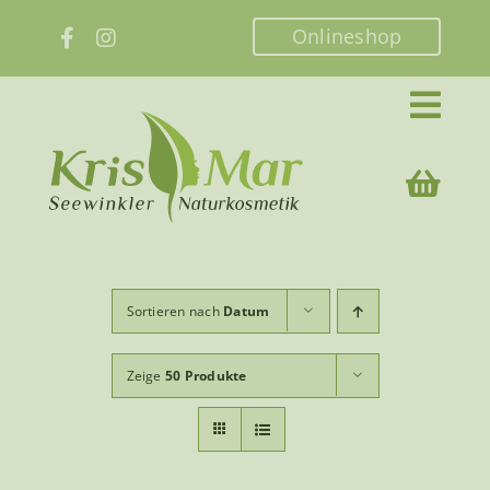
Zum
Onlineshop
Inhalt
springen
Sortieren nach
Datum
Zeige
50 Produkte