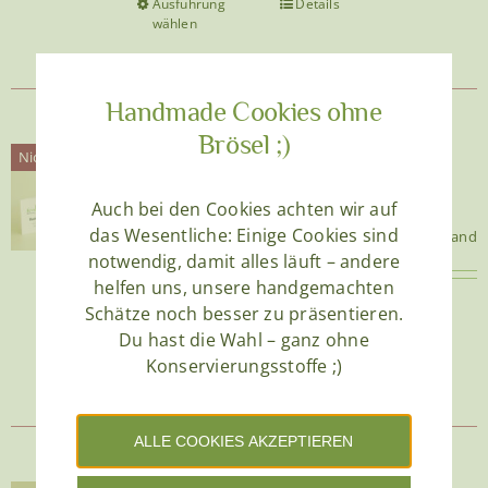
Ausführung
Details
Dieses
wählen
Produkt
weist
mehrere
Handmade Cookies ohne
Varianten
Brösel ;)
auf.
Badeperlen im Glas
Nicht vorrätig
Die
€
15,90
Enthält 20% MwSt.
Auch bei den Cookies achten wir auf
Optionen
das Wesentliche: Einige Cookies sind
zzgl.
Versand
(
€
144,55
/ 1 kg)
können
notwendig, damit alles läuft – andere
auf
helfen uns, unsere handgemachten
der
Schätze noch besser zu präsentieren.
Glas Inhalt: 110 g
Produktseite
Du hast die Wahl – ganz ohne
gewählt
Details
Konservierungsstoffe ;)
werden
ALLE COOKIES AKZEPTIEREN