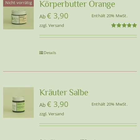
auf.
Körperbutter Orange
Nicht vorrätig
Die
€
3,90
Enthält 20% MwSt.
Ab
Optionen
zzgl.
Versand
können
Bewertet
auf
mit
5.00
von
5
der
Produktseite
Details
gewählt
werden
Kräuter Salbe
€
3,90
Enthält 20% MwSt.
Ab
zzgl.
Versand