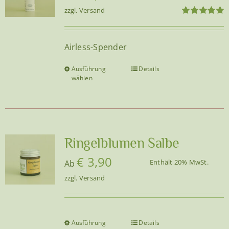
zzgl.
Versand
können
Bewertet
auf
mit
5.00
von
5
der
Airless-Spender
Produktseite
gewählt
Ausführung
Details
Dieses
wählen
werden
Produkt
weist
mehrere
Varianten
auf.
Ringelblumen Salbe
Die
€
3,90
Enthält 20% MwSt.
Ab
Optionen
zzgl.
Versand
können
auf
der
Produktseite
Ausführung
Details
Dieses