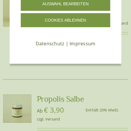
Pfoten Salbe
AUSWAHL BEARBEITEN
€
12,00
Enthält 20% MwSt.
COOKIES ABLEHNEN
zzgl.
Versand
(
€
240,00
/ 1 L)
Datenschutz
|
Impressum
Glastiegel Inhalt: 50 ml
In den
Details
Warenkorb
Propolis Salbe
€
3,90
Enthält 20% MwSt.
Ab
zzgl.
Versand