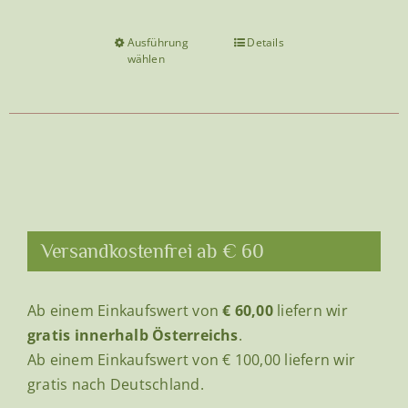
Ausführung
Details
Dieses
wählen
Produkt
weist
mehrere
Varianten
auf.
Die
Optionen
können
Versandkostenfrei ab € 60
auf
der
Ab einem Einkaufswert von
€ 60,00
liefern wir
Produktseite
gratis innerhalb Österreichs
.
gewählt
Ab einem Einkaufswert von € 100,00 liefern wir
werden
gratis nach Deutschland.