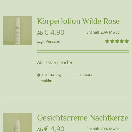
Körperlotion Wilde Rose
€
4,90
Enthält 20% MwSt.
Ab
zzgl.
Versand
Bewertet
mit
5.00
von
5
Airless-Spender
Ausführung
Details
Dieses
wählen
Produkt
weist
mehrere
Varianten
auf.
Gesichtscreme Nachtkerze
Die
€
4,90
Enthält 20% MwSt.
Ab
Optionen