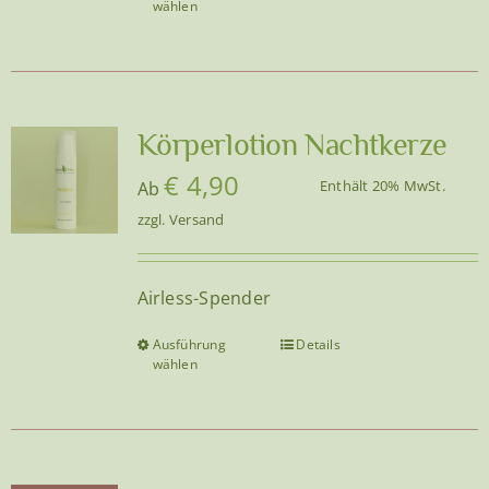
wählen
gewählt
Produkt
werden
weist
mehrere
Varianten
auf.
Körperlotion Nachtkerze
Die
€
4,90
Enthält 20% MwSt.
Ab
Optionen
zzgl.
Versand
können
auf
der
Airless-Spender
Produktseite
gewählt
Ausführung
Details
Dieses
wählen
werden
Produkt
weist
mehrere
Varianten