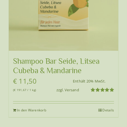
Shampoo Bar Seide, Litsea
Cubeba & Mandarine
€
11,50
Enthält 20% MwSt.
zzgl.
Versand
(
€
191,67
/ 1 kg)
Bewertet
mit
5.00
von
5
In den Warenkorb
Details