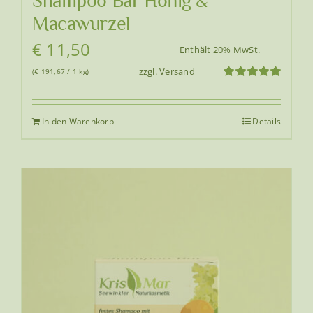
Shampoo Bar Honig &
Macawurzel
€
11,50
Enthält 20% MwSt.
zzgl.
Versand
(
€
191,67
/ 1 kg)
Bewertet
mit
5.00
von
5
In den Warenkorb
Details