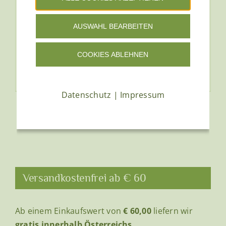
& Klettenwurzel
€
11,50
Enthält 20% MwSt.
AUSWAHL BEARBEITEN
zzgl.
Versand
(
€
191,67
/ 1 kg)
COOKIES ABLEHNEN
Bewertet
mit
4.00
von 5
In den Warenkorb
Details
Datenschutz
|
Impressum
Versandkostenfrei ab € 60
Ab einem Einkaufswert von
€ 60,00
liefern wir
gratis innerhalb Österreichs
.