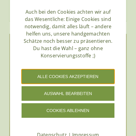
Bewertet
mit
5.00
von
5
Auch bei den Cookies achten wir auf
Ausführung wählen
Details
Dieses
das Wesentliche: Einige Cookies sind
Produkt
notwendig, damit alles läuft – andere
weist
helfen uns, unsere handgemachten
mehrere
Schätze noch besser zu präsentieren.
Varianten
Du hast die Wahl – ganz ohne
Konservierungsstoffe ;)
auf.
Die
Optionen
ALLE COOKIES AKZEPTIEREN
können
auf
AUSWAHL BEARBEITEN
der
Produktseite
COOKIES ABLEHNEN
gewählt
werden
Datenschutz
|
Impressum