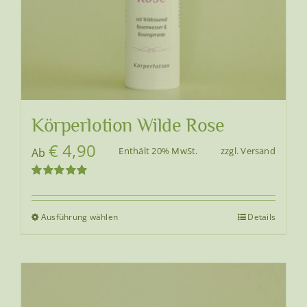
Körperlotion Wilde Rose
€
4,90
Enthält 20% MwSt.
zzgl.
Versand
Ab
Bewertet
mit
5.00
von
5
Ausführung wählen
Details
Dieses
Produkt
weist
mehrere
Varianten