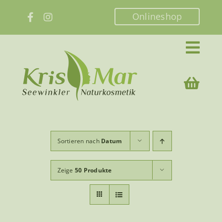
Zum
Onlineshop
Inhalt
springen
Sortieren nach
Datum
Zeige
50 Produkte