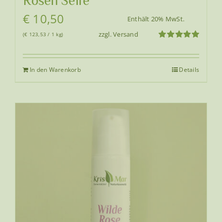
Rosen Seife
€
10,50
Enthält 20% MwSt.
zzgl.
Versand
(
€
123,53
/ 1 kg)
Bewertet
mit
5.00
von
5
In den Warenkorb
Details