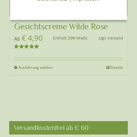
Gesichtscreme Wilde Rose
€
4,90
Enthält 20% MwSt.
zzgl.
Versand
Ab
Bewertet
mit
5.00
von
5
Ausführung wählen
Details
Dieses
Produkt
weist
mehrere
Varianten
auf.
Die
Optionen
Versandkostenfrei ab € 60
können